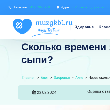
Телефон
(8422) 20-48-58
Адрес:
г. Ульяновск, проспект В
Здоровье
Крас
Сколько времени 
сыпи?
Главная
>
Блог
>
Здоровье
>
Акне
>
Через сколь
Оценка стат
22.02.2024