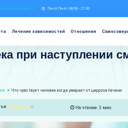
рача Сурова, дом 4
Пн-пт
Пн-пт 08:00 - 21:00
ота
Лечение зависимостей
Отношения
Самосовер
а при наступлении см
ние
>
Что чувствует человек когда умирает от цирроза печени
ьи:
На чтение: 3 мин.