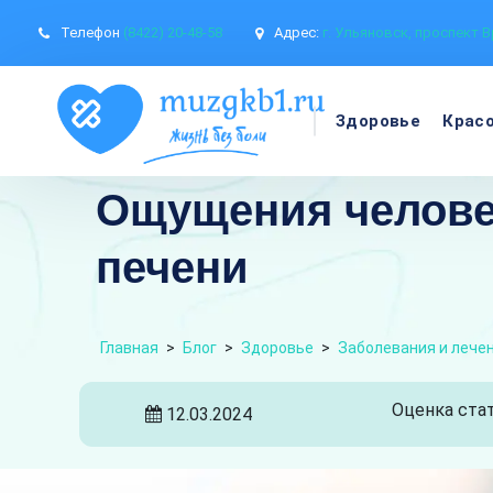
Телефон
(8422) 20-48-58
Адрес:
г. Ульяновск, проспект В
Здоровье
Крас
Ощущения человек
печени
Главная
>
Блог
>
Здоровье
>
Заболевания и лече
Оценка стат
12.03.2024