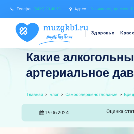
Телефон
(8422) 20-48-58
Адрес:
г. Ульяновск, проспект В
Здоровье
Крас
Какие алкогольн
артериальное да
Главная
>
Блог
>
Самосовершенствование
>
Вред
Оценка стат
19.06.2024