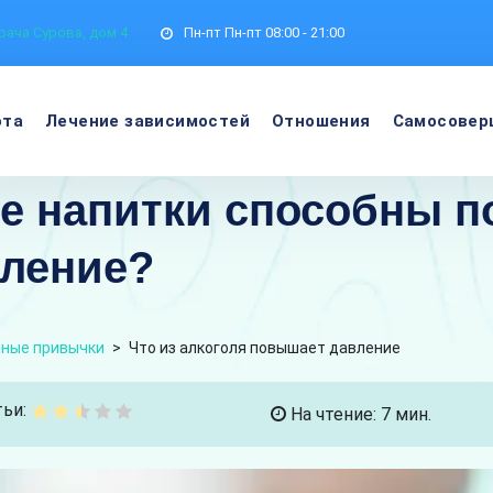
рача Сурова, дом 4
Пн-пт
Пн-пт 08:00 - 21:00
ота
Лечение зависимостей
Отношения
Самосовер
ые напитки способны 
вление?
ные привычки
>
Что из алкоголя повышает давление
ьи:
На чтение: 7 мин.