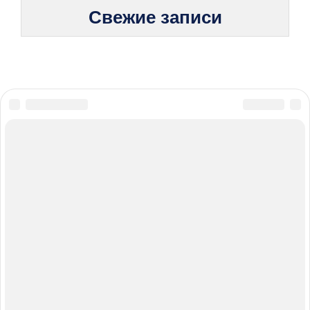
Свежие записи
© 2026 Жизнь без боли: стратегии борьбы с хроническими
болезнями
Карта сайта
Политика конфиденциальности
Правила пользования cookie
При использовании материалов с сайта обязательно
указание прямой ссылки на источник.
Мы получаем и обрабатываем персональные данные
посетителей нашего сайта в соответствии с
Федеральным законом от 27 июля 2006 г. № 152-ФЗ
«О персональных данных» и политикой обработки