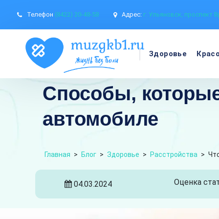
Телефон
(8422) 20-48-58
Адрес:
г. Ульяновск, проспект В
Здоровье
Крас
Способы, которые
автомобиле
Главная
>
Блог
>
Здоровье
>
Расстройства
>
Чт
Оценка стат
04.03.2024