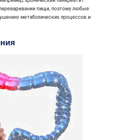
апример, хронический панкреатит.
 переваривании пищи, поэтому любые
рушению метаболических процессов и
ения