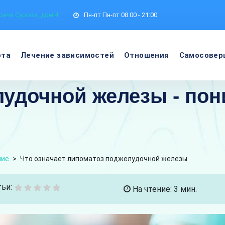
рача Сурова, дом 4
Пн-пт
Пн-пт 08:00 - 21:00
ота
Лечение зависимостей
Отношения
Самосовер
удочной железы - пон
ние
>
Что означает липоматоз поджелудочной железы
ьи:
На чтение: 3 мин.