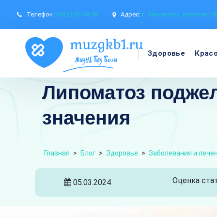
Телефон
(8422) 20-48-58
Адрес:
г. Ульяновск, проспект В
Здоровье
Крас
Липоматоз поджел
значения
Главная
>
Блог
>
Здоровье
>
Заболевания и лече
Оценка стат
05.03.2024