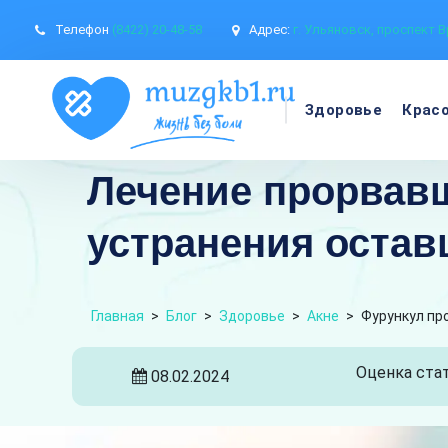
Телефон
(8422) 20-48-58
Адрес:
г. Ульяновск, проспект В
Здоровье
Крас
Лечение прорвавш
устранения остав
Главная
>
Блог
>
Здоровье
>
Акне
>
Фурункул пр
Оценка стат
08.02.2024