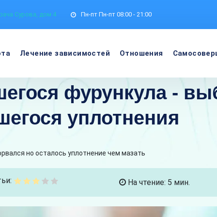
рача Сурова, дом 4
Пн-пт
Пн-пт 08:00 - 21:00
ота
Лечение зависимостей
Отношения
Самосовер
егося фурункула - вы
шегося уплотнения
орвался но осталось уплотнение чем мазать
ьи:
На чтение: 5 мин.