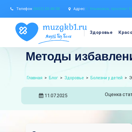
Телефон
(8422) 20-48-58
Адрес:
г. Ульяновск, проспект В
Здоровье
Крас
Методы избавлени
Главная
>
Блог
>
Здоровье
>
Болезни у детей
>
Э
Оценка стат
11.07.2025