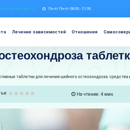
рача Сурова, дом 4
Пн-пт
Пн-пт 08:00 - 21:00
ота
Лечение зависимостей
Отношения
Самосовер
остеохондроза таблет
тивные таблетки для лечения шейного остеохондроза: средства
ьи:
На чтение: 4 мин.