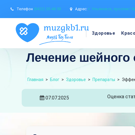
Телефон
(8422) 20-48-58
Адрес:
г. Ульяновск, проспект В
Здоровье
Крас
Лечение шейного 
Главная
>
Блог
>
Здоровье
>
Препараты
>
Эффек
Оценка стат
07.07.2025