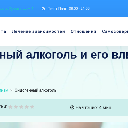
рача Сурова, дом 4
Пн-пт
Пн-пт 08:00 - 21:00
ота
Лечение зависимостей
Отношения
Самосовер
ный алкоголь и его вл
лизм
>
Эндогенный алкоголь
ьи:
На чтение: 4 мин.