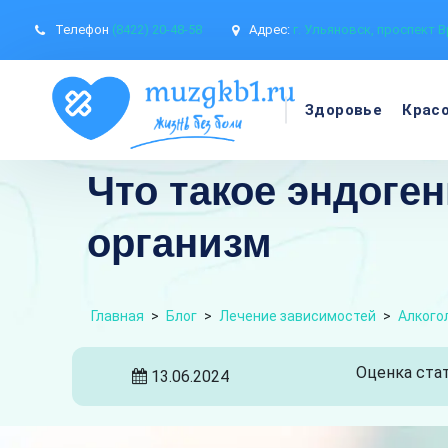
Телефон
(8422) 20-48-58
Адрес:
г. Ульяновск, проспект В
Здоровье
Крас
Что такое эндоген
организм
Главная
>
Блог
>
Лечение зависимостей
>
Алкого
Оценка стат
13.06.2024