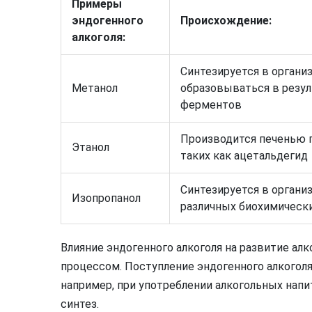
Примеры
эндогенного
Происхождение:
алкоголя:
Синтезируется в органи
Метанол
образовываться в резул
ферментов
Производится печенью 
Этанол
таких как ацетальдегид
Синтезируется в органи
Изопропанол
различных биохимическ
Влияние эндогенного алкоголя на развитие ал
процессом. Поступление эндогенного алкоголя
например, при употреблении алкогольных напит
синтез.