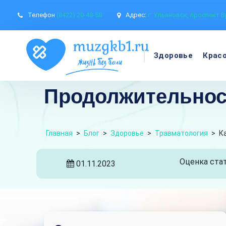
Телефон
(8422) 20-48-58
Адрес:
г. Ульяновск, проспект В
Здоровье
Крас
Продолжительност
Главная
>
Блог
>
Здоровье
>
Травматология
>
К
Оценка стат
01.11.2023