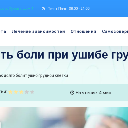
рача Сурова, дом 4
Пн-пт
Пн-пт 08:00 - 21:00
ота
Лечение зависимостей
Отношения
Самосовер
ь боли при ушибе гру
ак долго болит ушиб грудной клетки
ьи:
На чтение: 4 мин.