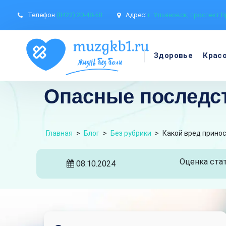
Телефон
(8422) 20-48-58
Адрес:
г. Ульяновск, проспект В
Здоровье
Крас
Опасные последст
Главная
>
Блог
>
Без рубрики
>
Какой вред принос
Оценка стат
08.10.2024