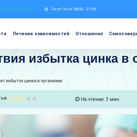
рача Сурова, дом 4
Пн-пт
Пн-пт 08:00 - 21:00
ота
Лечение зависимостей
Отношения
Самосовер
вия избытка цинка в 
ит избыток цинка в организме
ьи:
На чтение: 3 мин.