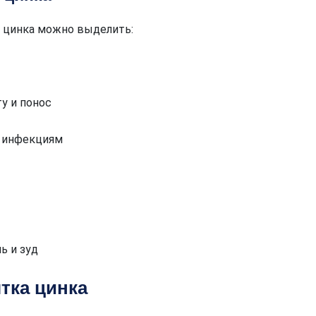
 цинка можно выделить:
у и понос
 инфекциям
ь и зуд
тка цинка