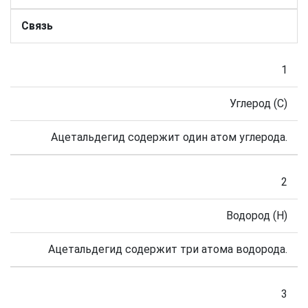
Связь
1
Углерод (C)
Ацетальдегид содержит один атом углерода.
2
Водород (H)
Ацетальдегид содержит три атома водорода.
3