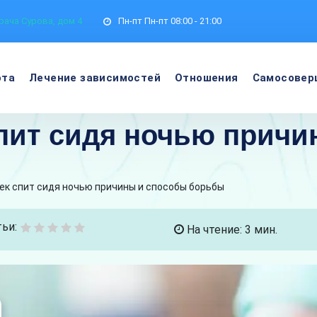
рача Сурова, дом 4
Пн-пт
Пн-пт 08:00 - 21:00
ота
Лечение зависимостей
Отношения
Самосовер
пит сидя ночью прич
ек спит сидя ночью причины и способы борьбы
ьи:
На чтение: 3 мин.