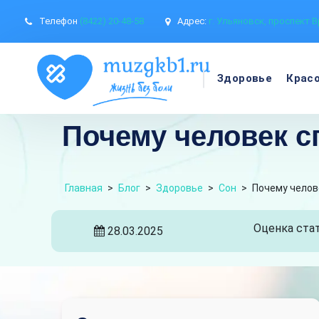
Телефон
(8422) 20-48-58
Адрес:
г. Ульяновск, проспект В
Здоровье
Крас
Почему человек с
Главная
>
Блог
>
Здоровье
>
Сон
>
Почему челов
Оценка стат
28.03.2025