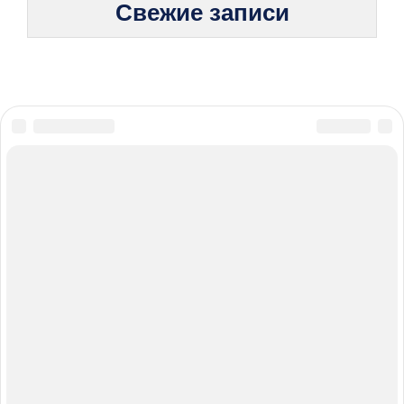
Свежие записи
© 2026 Жизнь без боли: стратегии борьбы с хроническими
болезнями
Карта сайта
Политика конфиденциальности
Правила пользования cookie
При использовании материалов с сайта обязательно
указание прямой ссылки на источник.
Мы получаем и обрабатываем персональные данные
посетителей нашего сайта в соответствии с
Федеральным законом от 27 июля 2006 г. № 152-ФЗ
«О персональных данных» и политикой обработки