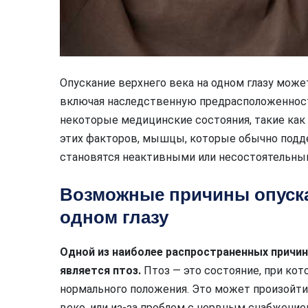
Опускание верхнего века на одном глазу мож
включая наследственную предрасположенност
некоторые медицинские состояния, такие как 
этих факторов, мышцы, которые обычно подд
становятся неактивными или несостоятельным
Возможные причины опуска
одном глазу
Одной из наиболее распространенных причин 
является птоз.
Птоз — это состояние, при кот
нормального положения. Это может произойт
веко, или из-за проблем с нервным снабжени