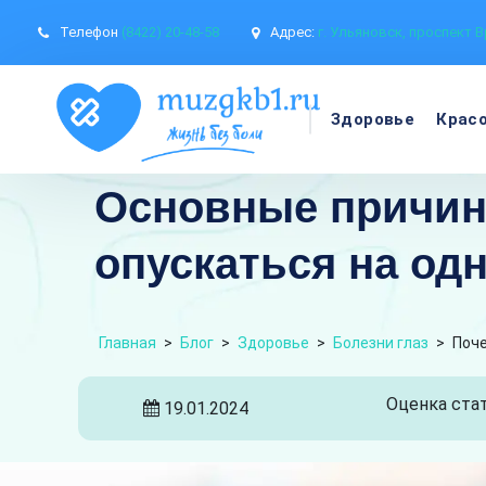
Телефон
(8422) 20-48-58
Адрес:
г. Ульяновск, проспект В
Здоровье
Крас
Основные причины
опускаться на од
Главная
>
Блог
>
Здоровье
>
Болезни глаз
>
Поче
Оценка стат
19.01.2024