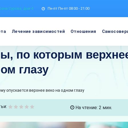
рача Сурова, дом 4
Пн-пт
Пн-пт 08:00 - 21:00
ота
Лечение зависимостей
Отношения
Самосовер
, по которым верхнее
ном глазу
му опускается верхнее веко на одном глазу
ьи:
На чтение: 2 мин.