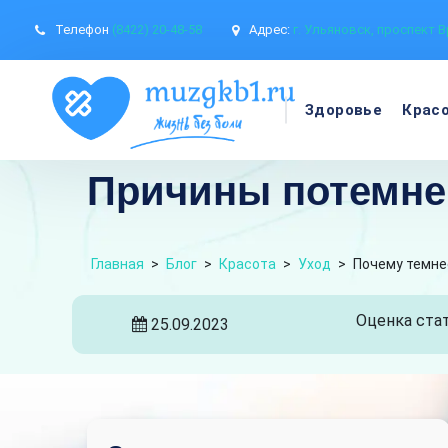
Телефон
(8422) 20-48-58
Адрес:
г. Ульяновск, проспект В
Здоровье
Крас
Причины потемнен
Главная
>
Блог
>
Красота
>
Уход
>
Почему темне
Оценка стат
25.09.2023