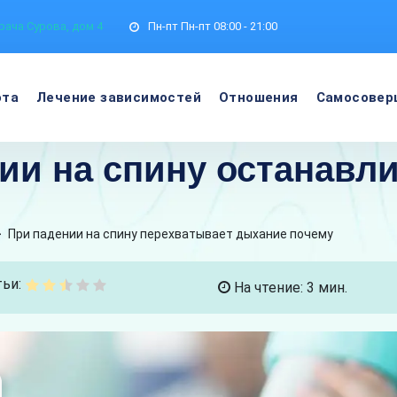
рача Сурова, дом 4
Пн-пт
Пн-пт 08:00 - 21:00
ота
Лечение зависимостей
Отношения
Самосовер
ии на спину останавл
>
При падении на спину перехватывает дыхание почему
ьи:
На чтение: 3 мин.