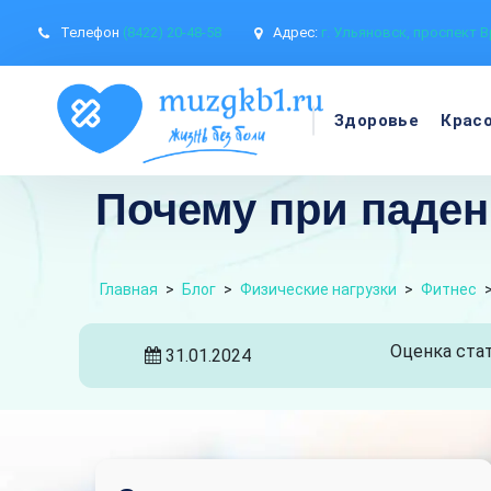
Телефон
(8422) 20-48-58
Адрес:
г. Ульяновск, проспект В
Здоровье
Крас
Почему при паден
Главная
>
Блог
>
Физические нагрузки
>
Фитнес
Оценка стат
31.01.2024