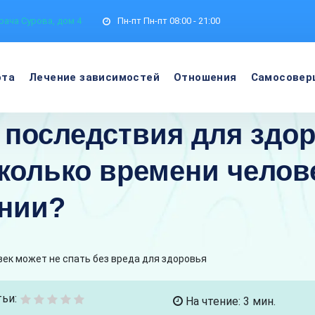
рача Сурова, дом 4
Пн-пт
Пн-пт 08:00 - 21:00
ота
Лечение зависимостей
Отношения
Самосовер
последствия для здо
сколько времени челов
янии?
век может не спать без вреда для здоровья
ьи:
На чтение: 3 мин.