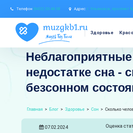
Телефон
(8422) 20-48-58
Адрес:
г. Ульяновск, проспект В
Здоровье
Крас
Неблагоприятные 
недостатке сна - 
безсонном состо
Главная
>
Блог
>
Здоровье
>
Сон
>
Сколько чело
Оценка стат
07.02.2024