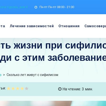
рача Сурова, дом 4
Пн-пт
Пн-пт 08:00 - 21:00
ота
Лечение зависимостей
Отношения
Самосовер
ь жизни при сифилисе
ди с этим заболевани
а
>
Сколько лет живут с сифилисом
ьи:
На чтение: 3 мин.