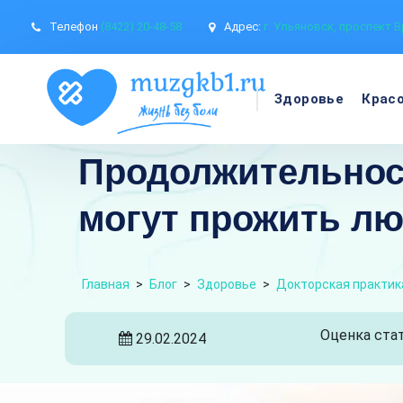
Телефон
(8422) 20-48-58
Адрес:
г. Ульяновск, проспект В
Здоровье
Крас
Продолжительност
могут прожить лю
Главная
>
Блог
>
Здоровье
>
Докторская практик
Оценка стат
29.02.2024