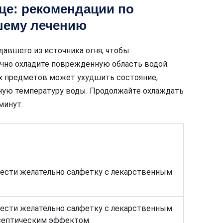
ице: рекомендации по
шему лечению
авшего из источника огня, чтобы
очно охладите поврежденную область водой.
ых предметов может ухудшить состояние,
ную температуру воды. Продолжайте охлаждать
минут.
нести желательно салфетку с лекарственным
.
нести желательно салфетку с лекарственным
септическим эффектом.