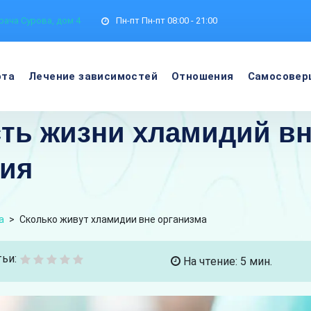
рача Сурова, дом 4
Пн-пт
Пн-пт 08:00 - 21:00
ота
Лечение зависимостей
Отношения
Самосовер
ь жизни хламидий вне
ия
а
>
Сколько живут хламидии вне организма
ьи:
На чтение: 5 мин.