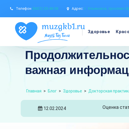
Телефон
(8422) 20-48-58
Адрес:
г. Ульяновск, проспект В
Здоровье
Крас
Продолжительност
важная информац
Главная
>
Блог
>
Здоровье
>
Докторская практик
Оценка стат
12.02.2024