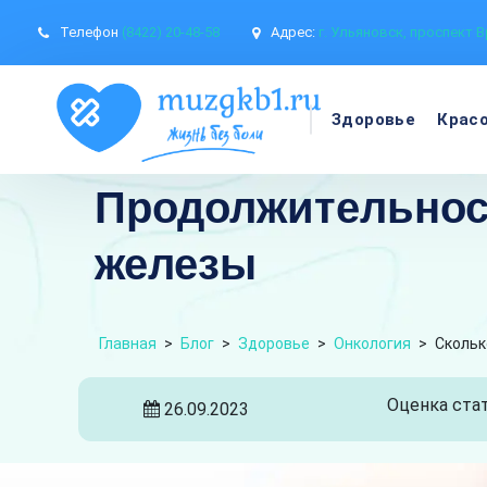
Телефон
(8422) 20-48-58
Адрес:
г. Ульяновск, проспект В
Здоровье
Крас
Продолжительност
железы
Главная
>
Блог
>
Здоровье
>
Онкология
>
Скольк
Оценка стат
26.09.2023