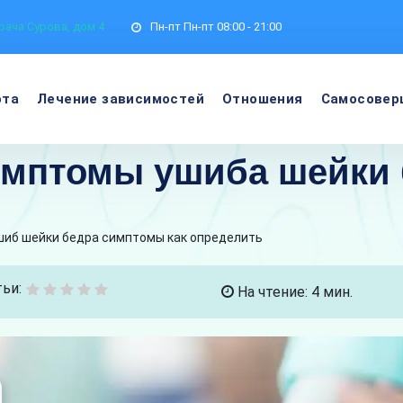
рача Сурова, дом 4
Пн-пт
Пн-пт 08:00 - 21:00
ота
Лечение зависимостей
Отношения
Самосовер
симптомы ушиба шейки
шиб шейки бедра симптомы как определить
ьи:
На чтение: 4 мин.