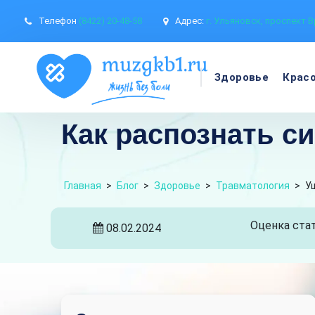
Телефон
(8422) 20-48-58
Адрес:
г. Ульяновск, проспект В
Здоровье
Крас
Как распознать 
Главная
>
Блог
>
Здоровье
>
Травматология
>
У
Оценка стат
08.02.2024