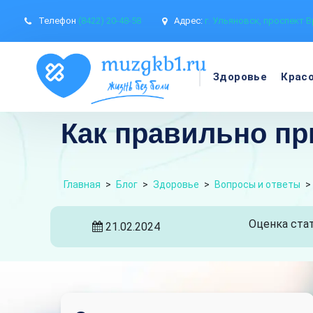
Телефон
(8422) 20-48-58
Адрес:
г. Ульяновск, проспект В
Здоровье
Крас
Как правильно пр
Главная
>
Блог
>
Здоровье
>
Вопросы и ответы
>
Оценка стат
21.02.2024