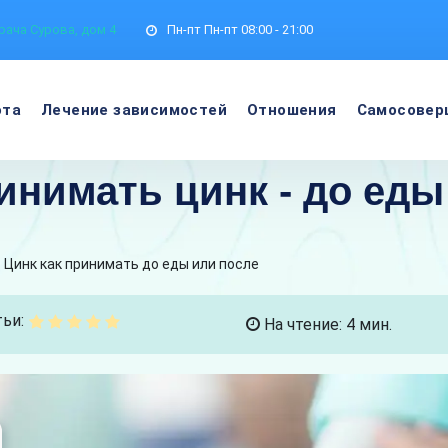
рача Сурова, дом 4
Пн-пт
Пн-пт 08:00 - 21:00
ота
Лечение зависимостей
Отношения
Самосовер
инимать цинк - до еды
Цинк как принимать до еды или после
ьи:
На чтение: 4 мин.