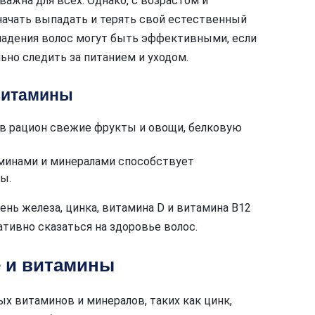
важна для всех. Однако, с возрастом и
начать выпадать и терять свой естественный
падения волос могут быть эффективными, если
но следить за питанием и уходом.
витамины
 в рацион свежие фрукты и овощи, белковую
минами и минералами способствует
ы.
нь железа, цинка, витамина D и витамина В12
ативно сказаться на здоровье волос.
 и витамины
х витаминов и минералов, таких как цинк,