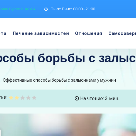
рача Сурова, дом 4
Пн-пт
Пн-пт 08:00 - 21:00
ота
Лечение зависимостей
Отношения
Самосовер
собы борьбы с залыс
>
Эффективные способы борьбы с залысинами у мужчин
ьи:
На чтение: 3 мин.