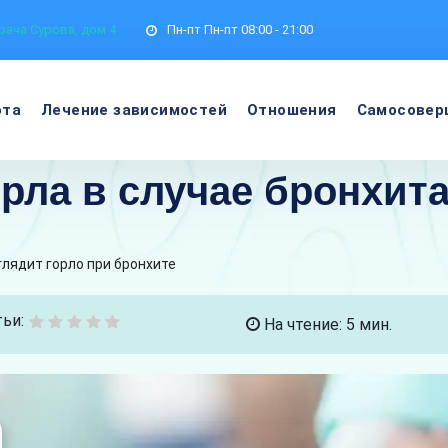
рача Сурова, дом 4
Пн-пт
Пн-пт 08:00 - 21:00
ота
Лечение зависимостей
Отношения
Самосовер
рла в случае бронхит
глядит горло при бронхите
ьи:
На чтение: 5 мин.