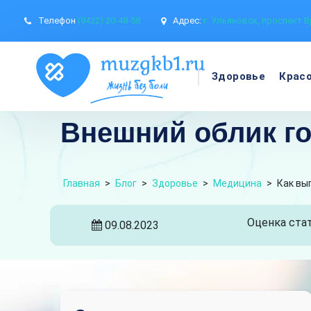
Телефон
(8422) 20-48-58
Адрес:
г. Ульяновск, проспект В
Здоровье
Крас
Внешний облик го
Главная
>
Блог
>
Здоровье
>
Медицина
>
Как вы
Оценка стат
09.08.2023