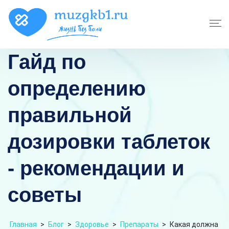
Гайд по
определению
правильной
дозировки таблеток
- рекомендации и
советы
Главная
>
Блог
>
Здоровье
>
Препараты
>
Какая должна