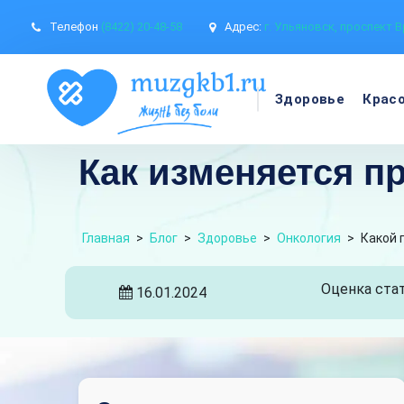
Телефон
(8422) 20-48-58
Адрес:
г. Ульяновск, проспект В
Здоровье
Крас
Как изменяется пр
Главная
>
Блог
>
Здоровье
>
Онкология
>
Какой 
Оценка стат
16.01.2024