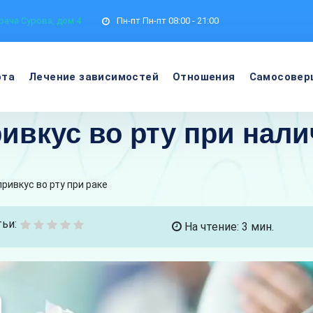
рача Сурова, дом 4
Пн-пт
Пн-пт 08:00 - 21:00
ота
Лечение зависимостей
Отношения
Самосовер
ивкус во рту при нали
привкус во рту при раке
ьи:
На чтение: 3 мин.